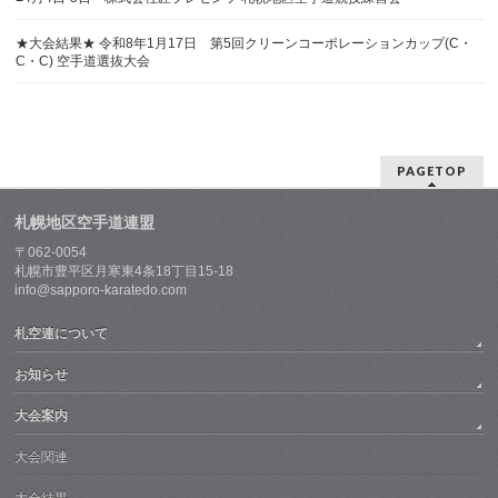
★大会結果★ 令和8年1月17日 第5回クリーンコーポレーションカップ(C・
C・C) 空手道選抜大会
PAGETOP
札幌地区空手道連盟
〒062-0054
札幌市豊平区月寒東4条18丁目15-18
info@sapporo-karatedo.com
札空連について
お知らせ
大会案内
大会関連