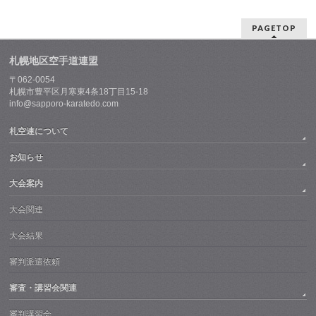
PAGETOP
札幌地区空手道連盟
〒062-0054
札幌市豊平区月寒東4条18丁目15-18
info@sapporo-karatedo.com
札空連について
お知らせ
大会案内
大会関連
大会結果
審判派遣依頼
審査・講習会関連
審判講習会