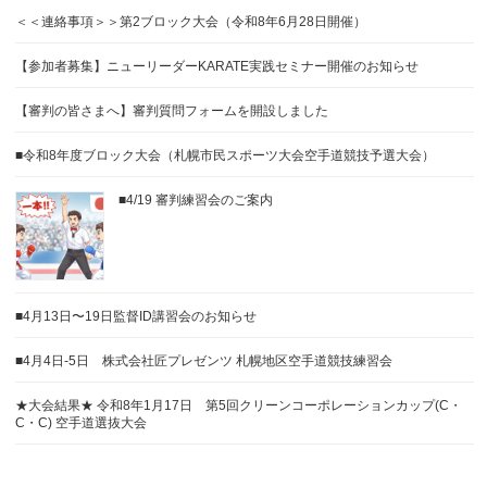
＜＜連絡事項＞＞第2ブロック大会（令和8年6月28日開催）
【参加者募集】ニューリーダーKARATE実践セミナー開催のお知らせ
【審判の皆さまへ】審判質問フォームを開設しました
■令和8年度ブロック大会（札幌市民スポーツ大会空手道競技予選大会）
■4/19 審判練習会のご案内
■4月13日〜19日監督ID講習会のお知らせ
■4月4日-5日 株式会社匠プレゼンツ 札幌地区空手道競技練習会
★大会結果★ 令和8年1月17日 第5回クリーンコーポレーションカップ(C・
C・C) 空手道選抜大会