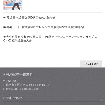
■4月13日〜19日監督ID講習会のお知らせ
■4月4日-5日 株式会社匠プレゼンツ 札幌地区空手道競技練習会
★大会結果★ 令和8年1月17日 第5回クリーンコーポレーションカップ(C・
C・C) 空手道選抜大会
PAGETOP
札幌地区空手道連盟
〒062-0054
札幌市豊平区月寒東4条18丁目15-18
info@sapporo-karatedo.com
札空連について