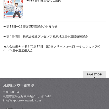
■4/19 審判練習会のご案内
■4月13日〜19日監督ID講習会のお知らせ
■4月4日-5日 株式会社匠プレゼンツ 札幌地区空手道競技練習会
★大会結果★ 令和8年1月17日 第5回クリーンコーポレーションカップ(C・
C・C) 空手道選抜大会
PAGETOP
札幌地区空手道連盟
〒062-0054
札幌市豊平区月寒東4条18丁目15-18
info@sapporo-karatedo.com