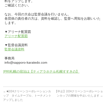
料をアップします。
ご確認ください。
なお、今回の大会は監督会議を行いません。
各団体の責任者の方は、資料を確認し、監督へ周知をお願いいた
します。
▼アリーナ配置図
アリーナ配置図
▼監督会議資料
監督会議資料
事務局
info@sapporo-karatedo.com
[PR]札幌の宿泊は【ティアラホテル札幌すすきの】
←
■2/24クリーンコーポレーションカ
【中止】2/24クリーンコーポレーショ
ップ タイムテーブル、トーナメント
ンカップの開催を中止いたします
→
アップしました