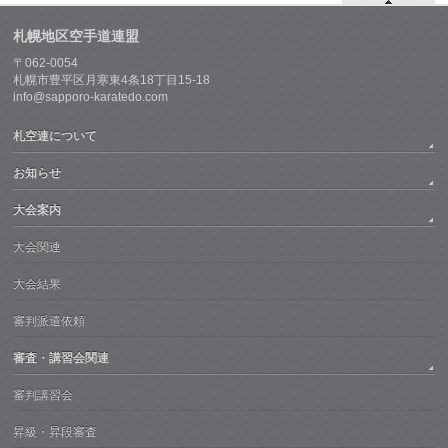
札幌地区空手道連盟
〒062-0054
札幌市豊平区月寒東4条18丁目15-18
info@sapporo-karatedo.com
札空連について
お知らせ
大会案内
大会関連
大会結果
審判派遣依頼
審査・講習会関連
審判講習会
昇級・昇段審査