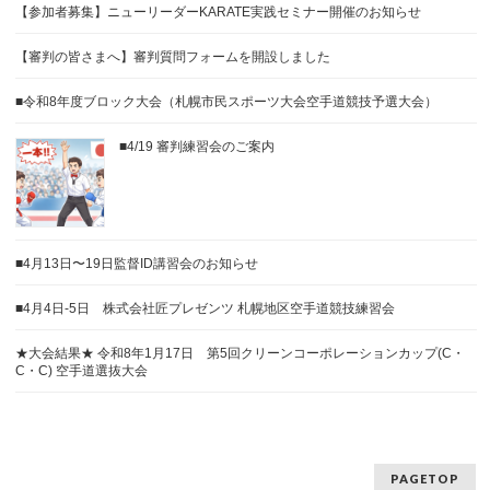
【参加者募集】ニューリーダーKARATE実践セミナー開催のお知らせ
【審判の皆さまへ】審判質問フォームを開設しました
■令和8年度ブロック大会（札幌市民スポーツ大会空手道競技予選大会）
■4/19 審判練習会のご案内
■4月13日〜19日監督ID講習会のお知らせ
■4月4日-5日 株式会社匠プレゼンツ 札幌地区空手道競技練習会
★大会結果★ 令和8年1月17日 第5回クリーンコーポレーションカップ(C・
C・C) 空手道選抜大会
PAGETOP