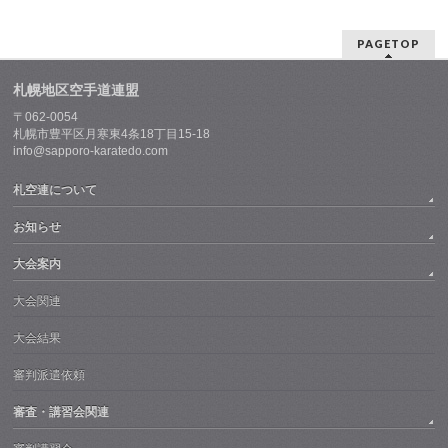
PAGETOP
札幌地区空手道連盟
〒062-0054
札幌市豊平区月寒東4条18丁目15-18
info@sapporo-karatedo.com
札空連について
お知らせ
大会案内
大会関連
大会結果
審判派遣依頼
審査・講習会関連