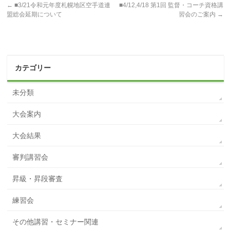
←
■3/21令和元年度札幌地区空手道連
■4/12,4/18 第1回 監督・コーチ資格講
盟総会延期について
習会のご案内
→
カテゴリー
未分類
大会案内
大会結果
審判講習会
昇級・昇段審査
練習会
その他講習・セミナー関連