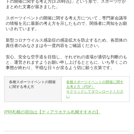
トの開催に関する考え方(3.20時点)」という形で、スポーツ庁が
まとめた文書が届きました。
スポーツイベントの開催に関する考え方について，専門家会議等
の情報を元に最新の考え方を示したもので、関係者に周知をお願
いされています。
新型コロナウイルス感染症の感染拡大を防止するため、各団体の
責任者のみなさまは今一度内容をご確認ください。
安心、安全な空手道を目指し、それぞれの道場が適切な判断のも
と、運営されますようお願い申し上げるとともに、いち早くこの
事態が終わり、平穏な日々が戻るよう切に願う次第です。
各種スポーツイベントの開催
各種スポーツイベントの開催に関す
に関する考え方
る考え方（PDF）
※クリックしてダウンロードくださ
い
[PR]札幌の宿泊は【ティアラホテル札幌すすきの】