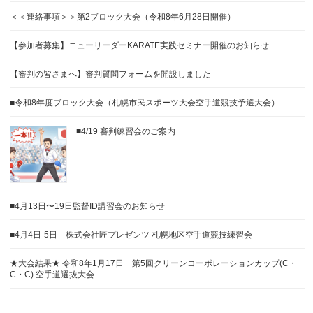
＜＜連絡事項＞＞第2ブロック大会（令和8年6月28日開催）
【参加者募集】ニューリーダーKARATE実践セミナー開催のお知らせ
【審判の皆さまへ】審判質問フォームを開設しました
■令和8年度ブロック大会（札幌市民スポーツ大会空手道競技予選大会）
■4/19 審判練習会のご案内
■4月13日〜19日監督ID講習会のお知らせ
■4月4日-5日 株式会社匠プレゼンツ 札幌地区空手道競技練習会
★大会結果★ 令和8年1月17日 第5回クリーンコーポレーションカップ(C・
C・C) 空手道選抜大会