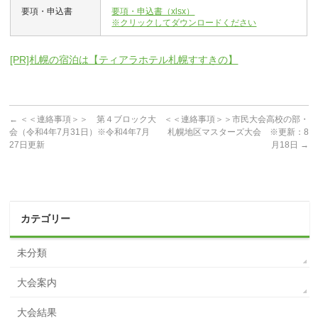
要項・申込書
要項・申込書（xlsx）
※クリックしてダウンロードください
[PR]札幌の宿泊は【ティアラホテル札幌すすきの】
←
＜＜連絡事項＞＞ 第４ブロック大
＜＜連絡事項＞＞市民大会高校の部・
会（令和4年7月31日）※令和4年7月
札幌地区マスターズ大会 ※更新：8
27日更新
月18日
→
カテゴリー
未分類
大会案内
大会結果