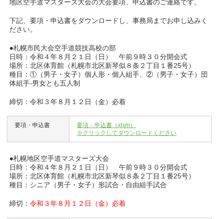
地区空手道マスターズ大会の大会要項、申込書のご連絡です。
下記、要項・申込書をダウンロードし、事務局までお申し込みく
ださい。
●札幌市民大会空手道競技高校の部
日時：令和４年８月２１日（日） 午前９時３０分開会式
場所：北区体育館（札幌市北区新琴似８条２丁目１番25号）
種目：①（男子・女子）個人形・個人組手、②（男子・女子）団
体組手-男女とも五人制
締切：令和３年８月１２日（金）必着
要項・申込書
要項・申込書（xlsm）
※クリックしてダウンロードください
●札幌地区空手道マスターズ大会
日時：令和４年８月２１日（日） 午前９時３０分開会式
場所：北区体育館（札幌市北区新琴似８条２丁目１番25号）
種目：シニア（男子・女子）形試合・自由組手試合
締切：
令和３年８月１２日（金）必着