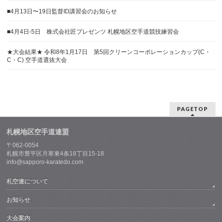
■4月13日〜19日監督ID講習会のお知らせ
■4月4日-5日 株式会社匠プレゼンツ 札幌地区空手道競技練習会
★大会結果★ 令和8年1月17日 第5回クリーンコーポレーションカップ(C・
C・C) 空手道選抜大会
PAGETOP
札幌地区空手道連盟
〒062-0054
札幌市豊平区月寒東4条18丁目15-18
info@sapporo-karatedo.com
札空連について
お知らせ
大会案内