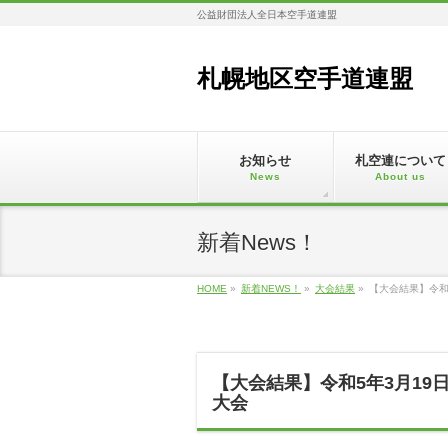
公益財団法人全日本空手道連盟
札幌地区空手道連盟
お知らせ
札空連について
News
About us
新着News！
HOME
»
新着NEWS！
»
大会結果
»
【大会結果】令和
【大会結果】令和5年3月19
大会