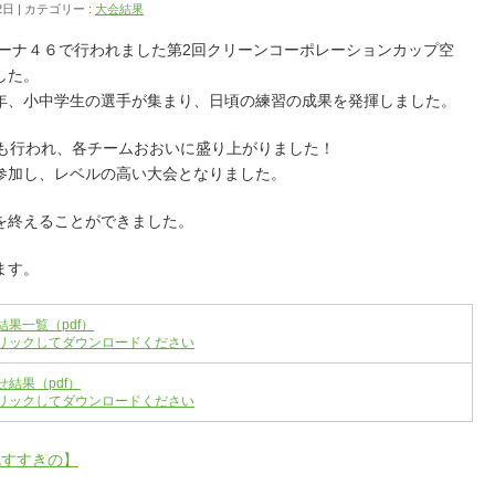
2日
カテゴリー :
大会結果
リーナ４６で行われました第2回クリーンコーポレーションカップ空
した。
年、小中学生の選手が集まり、日頃の練習の成果を発揮しました。
戦も行われ、各チームおおいに盛り上がりました！
参加し、レベルの高い大会となりました。
を終えることができました。
ます。
結果一覧（pdf）
リックしてダウンロードください
せ結果（pdf）
リックしてダウンロードください
幌すすきの】