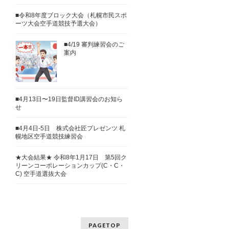
■令和8年度ブロック大会（札幌市民スポ
ーツ大会空手道競技予選大会）
■4/19 審判練習会のご
案内
■4月13日〜19日監督ID講習会のお知ら
せ
■4月4日-5日 株式会社匠プレゼンツ 札
幌地区空手道競技練習会
★大会結果★ 令和8年1月17日 第5回ク
リーンコーポレーションカップ(C・C・
C) 空手道選抜大会
PAGETOP