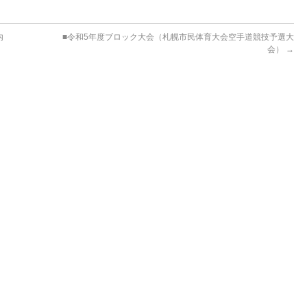
内
■令和5年度ブロック大会（札幌市民体育大会空手道競技予選大
会）
→