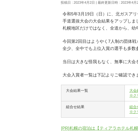
投稿日 : 2023年4月2日
最終更新日時 : 2023年4月
令和5年3月19日（日）に、北ガスア
手道選抜大会の大会結果をアップしま
札幌地区だけではなく、全道から、幼
今回第2回目はようやく7人制の団体
全少、全中でも上位入賞の選手も多数
当日は大きな怪我もなく、無事に大会
大会入賞者一覧は下記よりご確認でき
大会結果一覧
大会
※ク
組合せ結果
組合
※ク
[PR]札幌の宿泊は【ティアラホテル札