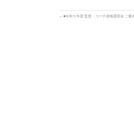
←
■令和５年度 監督・コーチ資格講習会 ご案