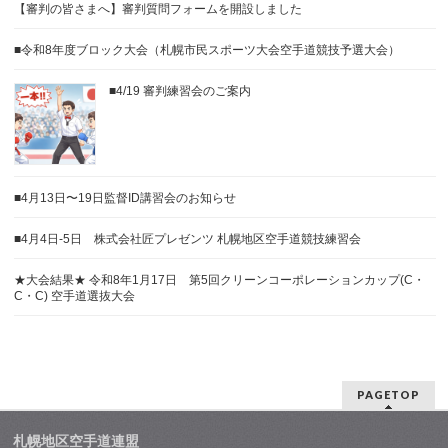
【審判の皆さまへ】審判質問フォームを開設しました
■令和8年度ブロック大会（札幌市民スポーツ大会空手道競技予選大会）
■4/19 審判練習会のご案内
■4月13日〜19日監督ID講習会のお知らせ
■4月4日-5日 株式会社匠プレゼンツ 札幌地区空手道競技練習会
★大会結果★ 令和8年1月17日 第5回クリーンコーポレーションカップ(C・
C・C) 空手道選抜大会
PAGETOP
札幌地区空手道連盟