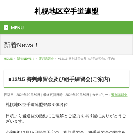
札幌地区空手道連盟
MENU
新着News！
HOME
»
新着NEWS！
»
審判講習会
»
■12/15 審判練習会及び組手練習会(ご案内)
■12/15 審判練習会及び組手練習会(ご案内)
投稿日 : 2024年10月30日
最終更新日時 : 2024年10月30日
カテゴリー :
審判講習会
札幌地区空手道連盟登録団体各位
日頃より当連盟の活動にご理解とご協力を賜り誠にありがとうご
ざいます。
令和6年12月15日開催予定の、審判講習会、組手練習会の案内を