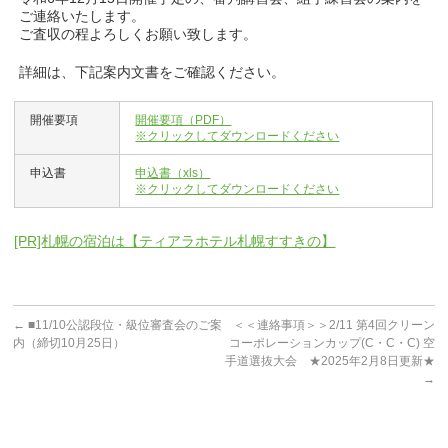
ご連絡いたします。
ご査収の程よろしくお願い致します。
詳細は、下記案内文書をご確認ください。
開催要項
開催要項（PDF）
※クリックしてダウンロードください
申込書
申込書（xls）
※クリックしてダウンロードください
[PR]札幌の宿泊は【ティアラホテル札幌すすきの】
←
■11/10公認段位・級位審査会のご案
＜＜連絡事項＞＞2/11 第4回クリーン
内（締切10月25日）
コーポレーションカップ(C・C・C) 空
手道選抜大会 ★2025年2月8日更新★
→