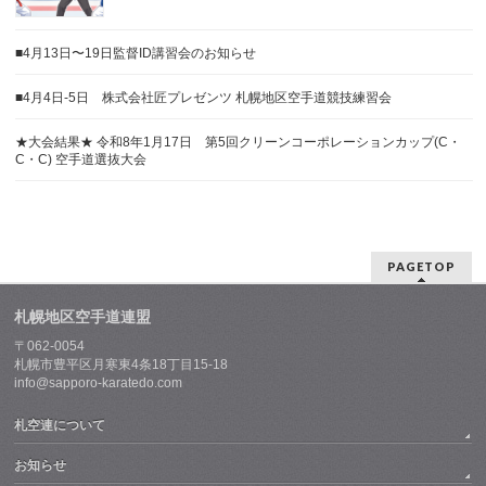
■4月13日〜19日監督ID講習会のお知らせ
■4月4日-5日 株式会社匠プレゼンツ 札幌地区空手道競技練習会
★大会結果★ 令和8年1月17日 第5回クリーンコーポレーションカップ(C・
C・C) 空手道選抜大会
PAGETOP
札幌地区空手道連盟
〒062-0054
札幌市豊平区月寒東4条18丁目15-18
info@sapporo-karatedo.com
札空連について
お知らせ