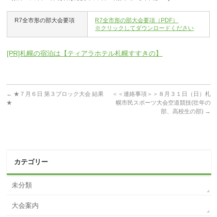
R7全市形の部大会要項
R7全市形の部大会要項（PDF）
※クリックしてダウンロードください
[PR]札幌の宿泊は【ティアラホテル札幌すすきの】
←
★７月６日 第３ブロック大会 結果
＜＜連絡事項＞＞８月３１日（日）札
★
幌市民スポーツ大会空道競技(壮年の
部、高校生の部)
→
カテゴリー
未分類
大会案内