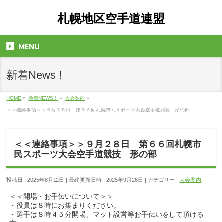
札幌地区空手道連盟
MENU
新着News！
HOME
»
新着NEWS！
»
大会案内
»
＜＜連絡事項＞＞９月２８日 第６６回札幌市民スポーツ大会空手道競技 形の部
＜＜連絡事項＞＞９月２８日 第６６回札幌市
民スポーツ大会空手道競技 形の部
投稿日 : 2025年8月12日
最終更新日時 : 2025年9月26日
カテゴリー :
大会案内
＜＜開場・お手伝いについて＞＞
・役員は８時にお集まりください。
・選手は８時４５分開場、マット設営等お手伝いをして頂ける