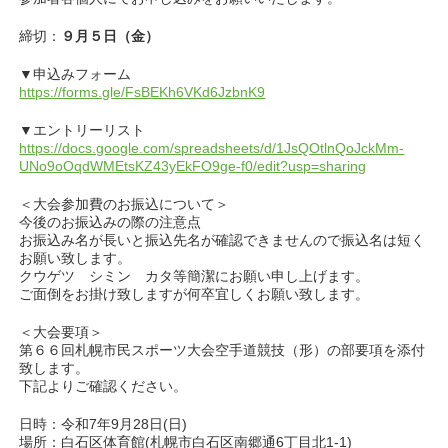
締切：
９月５日（金）
▼申込みフォーム
https://forms.gle/FsBEKh6VKd6JzbnK9
▼エントリーリスト
https://docs.google.com/spreadsheets/d/1JsQOtlnQoJckMm-
UNo9oOqdWMEtsKZ43yEkFO9ge-f0/edit?usp=sharing
＜大会参加費のお振込について＞
今後のお振込みの際の注意点
お振込み名が長いと振込先名が確認できませんので振込名は短く
お願い致します。
クウゲツ シミン カタ等簡潔にお願い申し上げます。
ご面倒をお掛け致しますが何卒宜しくお願い致します。
＜大会要項＞
第６６回札幌市民スポーツ大会空手道競技（形）の部要項を添付
致します。
下記よりご確認ください。
日時：令和7年9月28日(日)
場所：白石区体育館(札幌市白石区南郷通6丁目北1-1)