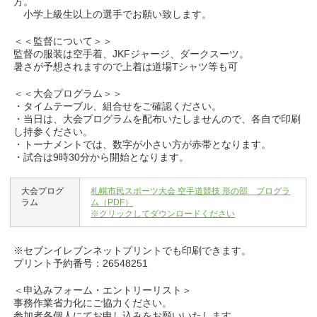
方。
小学上級生以上の選手でお願い致します。
＜＜監督について＞＞
監督の服装は空手着、JKFジャージ、ダークスーツ。
暑さが予想されますので上着は道場Tシャツ等も可
＜＜大会プログラム＞＞
・タイムテーブル、組合せをご確認ください。
・当日は、大会プログラムを配布いたしませんので、各自で印刷
し持参ください。
・トーナメントでは、数字が小さい方が赤帯となります。
・試合は9時30分から開始となります。
大会プログ
札幌市民スポーツ大会 空手道競技 形の部 ブログラ
ラム
ム（PDF）
※クリックしてダウンロードください
※セブンイレブンネットプリントでも印刷できます。
プリント予約番号：26548251
＜申込みフォーム・エントリーリスト＞
事務作業省力化にご協力ください。
参加者各個人にてお申し込みをお願いいたします。