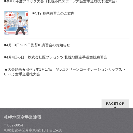
■令和8年度ブロック大会（札幌市民スポーツ大会空手道競技予選大会）
■4/19 審判練習会のご案内
■4月13日〜19日監督ID講習会のお知らせ
■4月4日-5日 株式会社匠プレゼンツ 札幌地区空手道競技練習会
★大会結果★ 令和8年1月17日 第5回クリーンコーポレーションカップ(C・
C・C) 空手道選抜大会
PAGETOP
札幌地区空手道連盟
〒062-0054
札幌市豊平区月寒東4条18丁目15-18