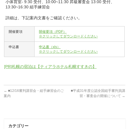
小体育室- 9:30 受付、10:00~11:30 昇級審査会 13:00 受付、
13:30~16:30 組手練習会
詳細は、下記案内文書をご確認ください。
開催要項
開催要項（PDF）
※クリックしてダウンロードください
申込書
申込書（xls）
※クリックしてダウンロードください
[PR]札幌の宿泊は【ティアラホテル札幌すすきの】
←
■12/16審判講習会・組手練習会のご
■平成31年度公認全国組手審判員講
案内
習・審査会の開催について
→
カテゴリー